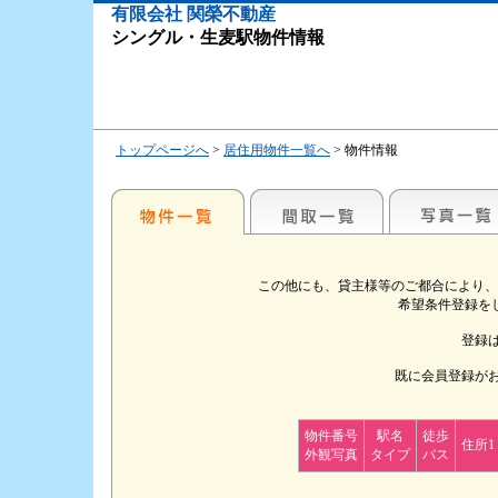
有限会社 関榮不動産
シングル・生麦駅物件情報
トップページへ
>
居住用物件一覧へ
> 物件情報
この他にも、貸主様等のご都合により、
希望条件登録を
登録
既に会員登録が
物件番号
駅名
徒歩
住所1
外観写真
タイプ
バス