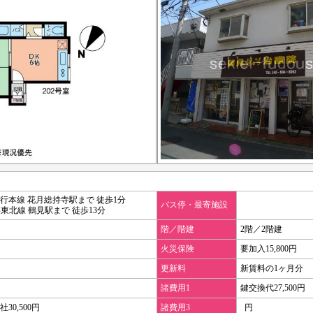
行本線 花月総持寺駅まで 徒歩1分
バス停・最寄施設
浜東北線 鶴見駅まで 徒歩13分
階／階建
2階／2階建
火災保険
要加入15,800円
更新料
新賃料の1ヶ月分
諸費用1
鍵交換代27,500円
30,500円
諸費用3
円