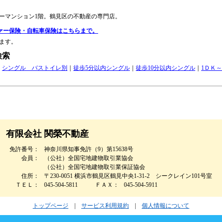
ーマンション1階。鶴見区の不動産の専門店。
ァー保険・自転車保険はこちらまで。
ます。
検索
｜
シングル バストイレ別
｜
徒歩5分以内シングル
｜
徒歩10分以内シングル
｜
1ＤＫ～
有限会社 関榮不動産
免許番号：
神奈川県知事免許（9）第15638号
会員：
（公社）全国宅地建物取引業協会
（公社）全国宅地建物取引業保証協会
住所：
〒230-0051 横浜市鶴見区鶴見中央1-31-2 シークレイン101号室
ＴＥＬ：
045-504-5811
ＦＡＸ：
045-504-5911
トップページ
|
サービス利用規約
|
個人情報について