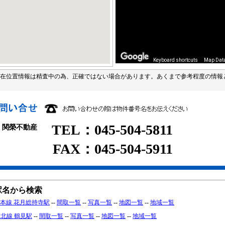
Keyboard shortcuts
Map Dat
在位置情報は精査中の為、正確ではない場合があります。あくまで参考程度の情報
TEL：045-504-5811
 関榮不動産
FAX：045-504-5911
駅名から検索
本線 花月総持寺駅
--
間取一覧
--
写真一覧
--
地図一覧
--
地域一覧
東北線 鶴見駅
--
間取一覧
--
写真一覧
--
地図一覧
--
地域一覧