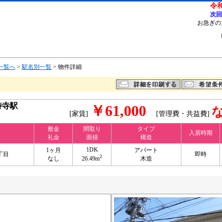
令和
次回
お急ぎの
一覧へ
>
駅名別一覧
> 物件詳細
持寺駅
￥61,000
[家賃]
[管理費・共益費]
敷金
間取り
タイプ
入居時期
礼金
面積
構造
1DK
1ヶ月
アパート
丁目
即時
2
なし
26.49m
木造