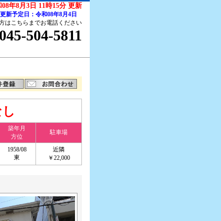
08年8月3日 11時15分 更新
更新予定日：令和08年8月4日
方はこちらまでお電話ください
045-504-5811
なし
築年月
駐車場
方位
1958/08
近隣
東
￥22,000