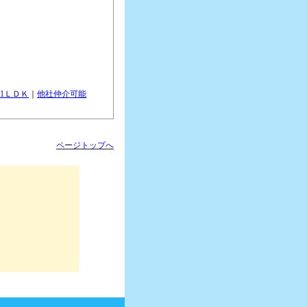
1ＬＤＫ
｜
他社仲介可能
ページトップへ