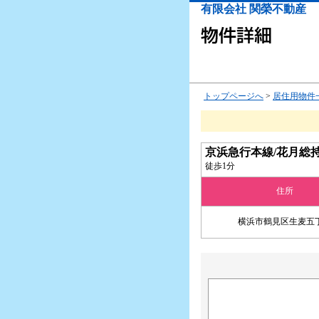
有限会社 関榮不動産
トップページへ
>
居住用物件
京浜急行本線/花月総
徒歩1分
住所
横浜市鶴見区生麦五