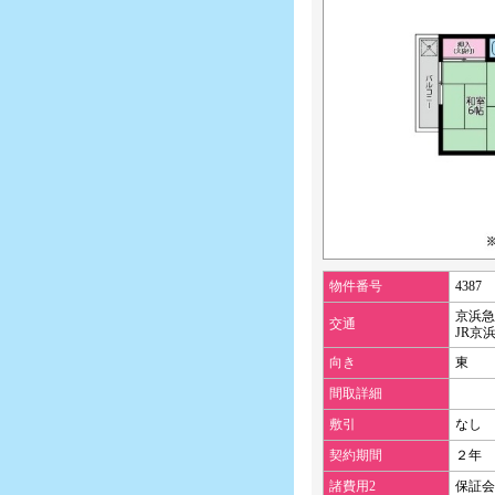
物件番号
4387
京浜急
交通
JR京
向き
東
間取詳細
敷引
なし
契約期間
２年
諸費用2
保証会社