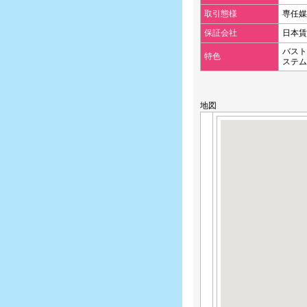
取引態様
専任媒
保証会社
日本賃
バスト
特色
ステム
地図