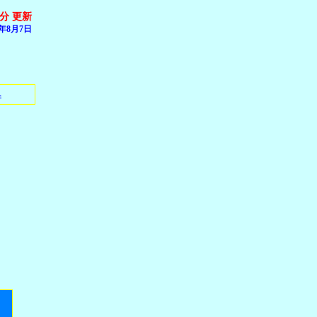
8分 更新
年8月7日
へ