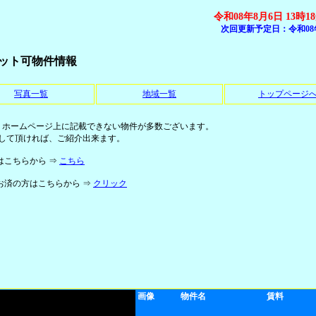
令和08年8月6日 13時1
次回更新予定日：令和08
ット可物件情報
写真一覧
地域一覧
トップページ
、ホームページ上に記載できない物件が多数ございます。
して頂ければ、ご紹介出来ます。
はこちらから ⇒
こちら
お済の方はこちらから ⇒
クリック
画像
物件名
賃料