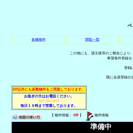
ペ
各種物件
間取一覧
この他にも、貸主様等のご都合により
希望条件登録を
登録
既に会員登録が
HP以外にも多数物件をご用意しております。
お急ぎの方はお電話ください。
045-504-5811
毎日１９時まで営業しております。
【 物件情報：
0件
】
物件情報
準備中