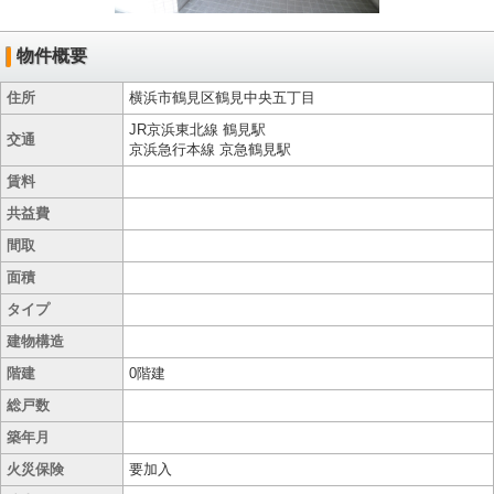
物件概要
住所
横浜市鶴見区鶴見中央五丁目
JR京浜東北線 鶴見駅
交通
京浜急行本線 京急鶴見駅
賃料
共益費
間取
面積
タイプ
建物構造
階建
0階建
総戸数
築年月
火災保険
要加入