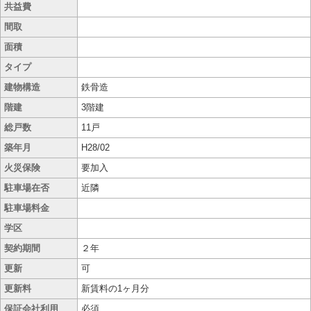
共益費
間取
面積
タイプ
建物構造
鉄骨造
階建
3階建
総戸数
11戸
築年月
H28/02
火災保険
要加入
駐車場在否
近隣
駐車場料金
学区
契約期間
２年
更新
可
更新料
新賃料の1ヶ月分
保証会社利用
必須