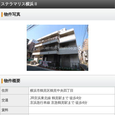
ステラマリス横浜Ⅱ
物件写真
物件概要
住所
横浜市鶴見区鶴見中央四丁目
JR京浜東北線 鶴見駅まで 徒歩4分
交通
京浜急行本線 京急鶴見駅まで 徒歩4分
賃料