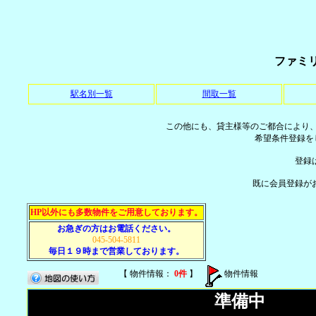
ファミ
駅名別一覧
間取一覧
この他にも、貸主様等のご都合により
希望条件登録を
登録
既に会員登録が
HP以外にも多数物件をご用意しております。
お急ぎの方はお電話ください。
045-504-5811
毎日１９時まで営業しております。
【 物件情報：
0件
】
物件情報
準備中