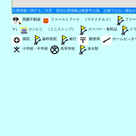
位置情報に関するご注意：現在位置情報は精査中の為、正確ではない場合が
関榮不動産
ファーストフード （マクドナルド）
ファー
マ）
コンビニ （ミニストップ）
スーパー・食料品
ド
病院
歯科医院
銀行
郵便局
ホームセンタ
小学校・中学校
高等学校
未分類